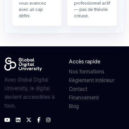
vous avancez
professionnel actif
avec un cap
— pas de théorie
défini.
creuse.
Accès rapide
Nos formations
Avec Global Digital
Règlement intérieur
University, le digital
Contact
devient accessibles à
Financement
tous.
Blog