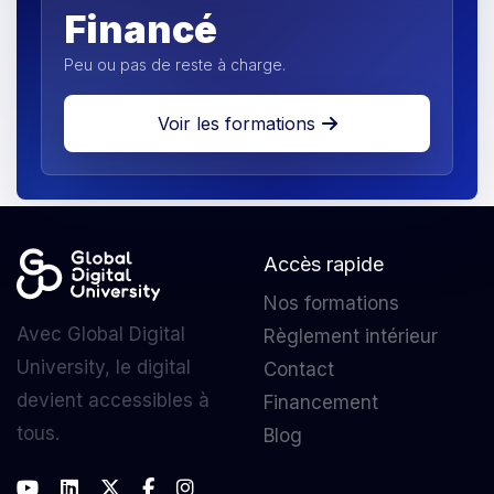
Financé
Peu ou pas de reste à charge.
Voir les formations
Accès rapide
Nos formations
Avec Global Digital
Règlement intérieur
University, le digital
Contact
devient accessibles à
Financement
tous.
Blog