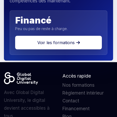
compétences dès maintenant.
Financé
Peu ou pas de reste à charge.
Voir les formations
Accès rapide
Nos formations
Avec Global Digital
Règlement intérieur
University, le digital
Contact
devient accessibles à
Financement
tous.
Blog