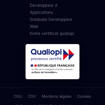
Developpeur d
Applications
Graduate Developpeur
Web
Notre certificat qualiopi
CGU
CGV
Mentions légales
Cookies